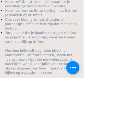
Neem zelf de attributen mee waarmee je
eventueel gefotografeerd wilt worden.
Neem donkere en lichte kleding mee. Dan kun
je variëren op de foto’s.
Kies voor kleding zonder streepjes of
patroontjes. Effen stoffen zijn het mooist op
de foto.
Zorg ervoor dat je handen en nagels van jou
en je partner verzorgd zijn, want die komen
vaak duidelijk op de foto.
Mochten jullie zelf nog leuke ideeën of
voorbeelden van foto’s hebben, neem het
gerust mee of laat het me weten zodat ik
kan kijken wat ik voor jullie kan betekenen,
alles is bespreekbaar. Voor inspiratie kun je
kijken op
www.pinterest.com
BELANGRIJK:
Neem een USB Stick mee van max. 2-4 GB na
de fotoshoot kan ik hier de nabewerkte foto’s
opzetten, en kunnen jullie de USB stick met
jullie foto’s binnen een week weer bij mij
thuis ophalen.
De foto's kunnen 1 tot 1,5 week na de
fotoshoot worden opgehaald. Deze foto's