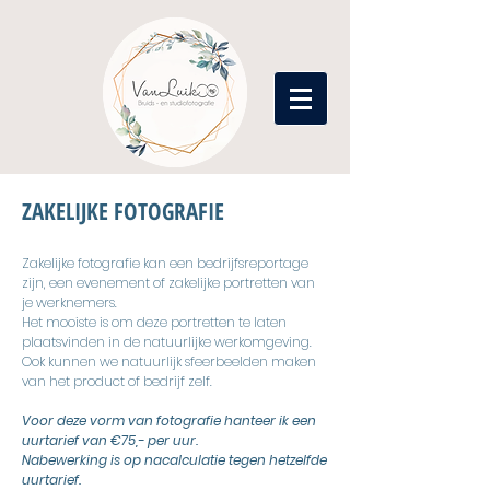
ZAKELIJKE FOTOGRAFIE
Zakelijke fotografie kan een bedrijfsreportage
zijn, een evenement of zakelijke portretten van
je werknemers.
Het mooiste is om deze portretten te laten
plaatsvinden in de natuurlijke werkomgeving.
Ook kunnen we natuurlijk sfeerbeelden maken
van het product of bedrijf zelf.
Voor deze vorm van fotografie hanteer ik een
uurtarief van €75,- per uur.
Nabewerking is op nacalculatie tegen hetzelfde
uurtarief.