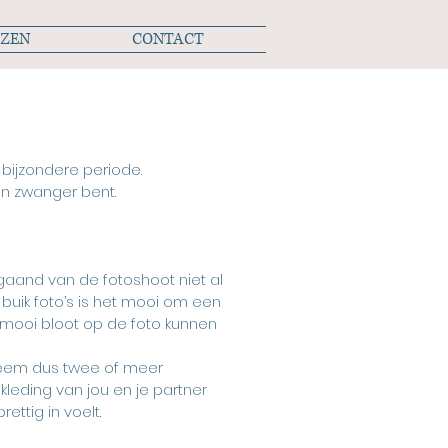
JZEN
CONTACT
 bijzondere periode.
n zwanger bent.
fgaand van de fotoshoot niet al
buik foto’s is het mooi om een
k mooi bloot op de foto kunnen
t neem dus twee of meer
kleding van jou en je partner
ettig in voelt.