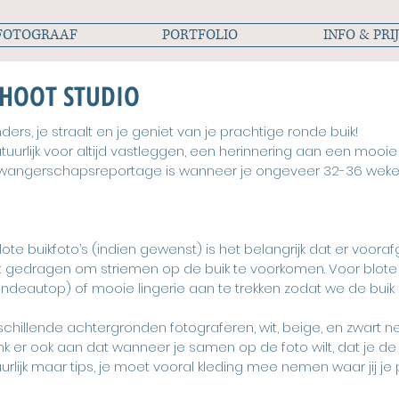
FOTOGRAAF
PORTFOLIO
INFO & PRI
HOOT STUDIO
nders, je straalt en je geniet van je prachtige ronde buik!
atuurlijk voor altijd vastleggen, een herinnering aan een mooie
zwangerschapsreportage is wanneer je ongeveer 32-36 weke
e buikfoto’s (indien gewenst) is het belangrijk dat er voora
rdt gedragen om striemen op de buik te voorkomen. Voor blote 
 bandeautop) of mooie lingerie aan te trekken zodat we de bui
erschillende achtergronden fotograferen, wit, beige, en zwar
k er ook aan dat wanneer je samen op de foto wilt, dat je de 
uurlijk maar tips, je moet vooral kleding mee nemen waar jij je pr