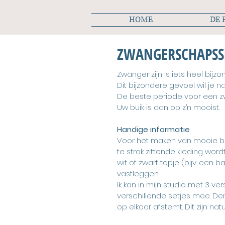
HOME
DE 
ZWANGERSCHAPSS
Zwanger zijn is iets heel bijzo
Dit bijzondere gevoel wil je n
De beste periode voor een 
Uw buik is dan op z’n mooist.
Handige informatie
Voor het maken van mooie blot
te strak zittende kleding wo
wit of zwart topje (bijv. een
vastleggen.
Ik kan in mijn studio met 3 v
verschillende setjes mee. Den
op elkaar afstemt. Dit zijn nat